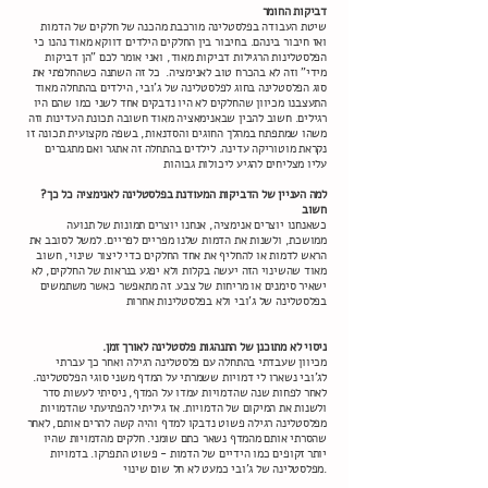
דביקות החומר
שיטת העבודה בפלסטלינה מורכבת מהכנה של חלקים של הדמות
ואז חיבור בינהם. בחיבור בין החלקים הילדים דווקא מאוד נהנו כי
הפלסטלינות הרגילות דביקות מאוד, ואני אומר לכם "הן דביקות
מידי" וזה לא בהכרח טוב לאנימציה. כל זה השתנה כשהחלפתי את
סוג הפלסטלינה בחוג לפלסטלינה של ג'ובי, הילדים בהתחלה מאוד
התעצבנו מכיוון שהחלקים לא היו נדבקים אחד לשני כמו שהם היו
רגילים. חשוב להבין שבאנימאציה מאוד חשובה תכונת העדינות וזה
משהו שמתפתח במהלך החוגים והסדנאות, בשפה מקצועית תכונה זו
נקראת מוטוריקה עדינה. לילדים בהתחלה זה אתגר ואם מתגברים
עליו מצליחים להגיע ליכולות גבוהות
?למה העניין של הדביקות המעודנת בפלסטלינה לאנימציה כל כך
חשוב
כשאנחנו יוצרים אנימציה, אנחנו יוצרים תמונות של תנועה
ממושכת, ולשנות את הדמות שלנו מפריים לפריים. למשל לסובב את
הראש לדמות או להחליף את אחד החלקים כדי ליצור שינוי, חשוב
מאוד שהשינוי הזה יעשה בקלות ולא יפגע בנראות של החלקים, לא
ישאיר סימנים או מריחות של צבע. זה מתאפשר כאשר משתמשים
בפלסטלינה של ג'ובי ולא בפלסטלינות אחרות
.ניסוי לא מתוכנן של התנהגות פלסטלינה לאורך זמן
מכיוון שעבדתי בהתחלה עם פלסטלינה רגילה ואחר כך עברתי
לג'ובי נשארו לי דמויות ששמרתי על המדף משני סוגי הפלסטלינה.
לאחר לפחות שנה שהדמויות עמדו על המדף, ניסיתי לעשות סדר
ולשנות את המיקום של הדמויות. אז גיליתי להפתיעתי שהדמויות
מפלסטלינה רגילה פשוט נדבקו למדף והיה קשה להרים אותם, לאחר
שהסרתי אותם מהמדף נשאר כתם שומני. חלקים מהדמויות שהיו
יותר זקופים כמו הידיים של הדמות - פשוט התפרקו. בדמויות
מפלסטלינה של ג'ובי כמעט לא חל שום שינוי.