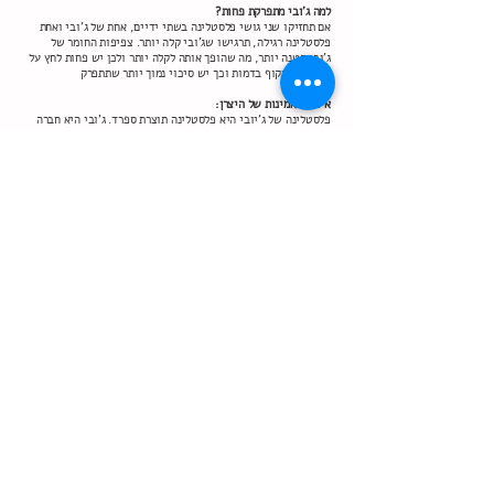
?למה ג'ובי מתפרקת פחות
אם תחזיקו שני גושי פלסטלינה בשתי ידיים, אחת של ג'ובי ואחת
פלסטלינה רגילה, תרגישו שג'ובי קלה יותר. צפיפות החומר של
ג'ובי קטנה יותר, מה שהופך אותה לקלה יותר ולכן יש פחות לחץ על
אותו חלק זקוף בדמות וכך יש סיכוי נמוך יותר שתתפרק
:איכות ואמינות של היצרן
פלסטלינה של ג'יובי היא פלסטלינה תוצרת ספרד. ג'ובי היא חברה
אחראית, ניתן למצוא באתר שלה רשימה מפורטת של המרכיבים
הכימיים של הפלסטלינה. הפלסטלינה של ג'ובי נחשבת לאנטי
אלרגנית ולא מכילה גלוטן
- לינק לאתר של ג'ובי
https://www.jovi.es/en
לא נחשפתי לאתרים מסודרים של היצרנים אחרים של פלסטלינות
שנמכרים בשוק בישראל
:אסכם בקצרה
הניסיון מלמד שפלסטלינה של ג'ובי נעימה יותר למגע, פחות
מלכלכת, יותר יציבה, יותר קלה, ניתן לערבב צבעים, פיגמנטים
איכותיים. מאז שהתחלתי לעבוד עם ג'ובי אני כבר לא רוצה לגעת
בשום פלסטלינה אחרת
יש חיסרון אחד - היא יותר יקרה, או שפשוט האחרות זולות ממנה
והמחיר של ג'ובי בכלל לא חסרון
😉