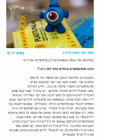
מאמר מאת סטאס גולובין
13-7-2023
בסדנאות שלו אנחנו משתמשים רק בפלסטלינה של ג'ובי
.
?הרבה מהמשתתפים שואלים אותי למה ג'ובי
בעקבות כך החלטתי לכתוב את המאמר הזה על סמך
הניסיון שלי. כמעט עשור אני יוצר עם מגוון סוגים
של פלסטלינה וחומרי פיסול. אז ככה... חייב להודות
שאני משתדל להיות חסכוני ומחושב. יש שיגידו שאני קצת קמצן.
לא קל לי להוציא כסף על מוצר הרבה יותר יקר כשליידו יש מוצר
דיי דומה ועולה פחות. כשפתחתי חוג פלסטלינה לילדים לפני שנים
התחלתי לעבוד עם פלסטלינה רגילה, פופולרית, שאפשר לקנות בכל
חנות צעצועים, יצירה וציוד משרדי. עבדנו עם הפלסטלינה והיה
נחמד, רק שנקלענו לכמה קשיים: מצאנו את עצמנו כל הזמן שוטפים
ידיים אחרי כל פעם כשהשתמשנו בצבע מסויים, אחרת הצבע
מהפלסטלינה הקודמת שנשאר על הידיים היה עובר לצבע החדש
והצבעים התערבבו. הידיים נהיו דביקות מאוד, מן הסתם שגם
הבגדים היו מתלכלכים, מה לעשות? ילדים מטבעם נוגעים ומנגבים
את הידיים על המכנסיים