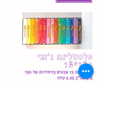
פלסטלינה ג'ובי
150*15
פלסטלינה 15 צבעים 15יחידות של 150
גרם סה"כ
2.25 קילו
חבילת פלסטלינה איכותית של חברת ג'ובי
הספרדית תוצרת ספרד
מתאימה לאנימציה בפלסטלינה
15 צבעים
סה"כ 2.25 קילו
לינק לעמוד היצרן
:
h
ttps://
www.jovi.es/en/products/15
9/70s-plastilina-display-box-30-
bars-50-g-assorted-colours-2-u-x-