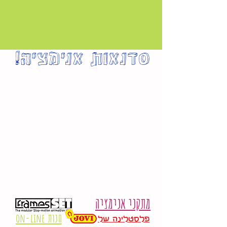
!סדנאות אנימציה
מתקני אנימציה
on-line חנות
פלסטלינה של