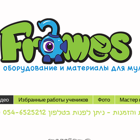
, оборудование и материалы для м
део
Избранные работы учеников
Фото
Мастер 
זמנות - ניתן לפנות בטלפון 054-6525212 (סטאס