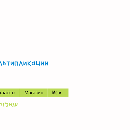
ультипликации
классы
Магазин
More
שאלות וה)