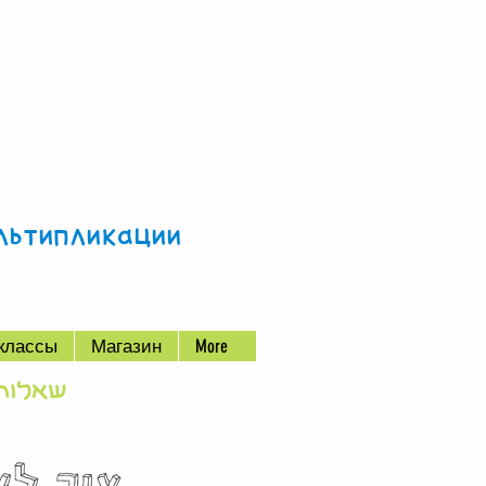
ультипликации
классы
Магазин
More
שאלות והז