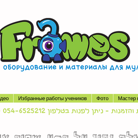
, оборудование и материалы для м
део
Избранные работы учеников
Фото
Мастер 
מנות - ניתן לפנות בטלפון 054-6525212 (סטאס)