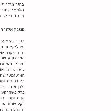
בהיר מידי וי
ל100% ש
טכנית כי יש ס
מנגנון איזון 
בכדי להימנע מ
ואפליקציות פי
יהיה מקרה של 
המנגנון עושה 
מצריך מאיתנו 
לפני שנים כשה
האוטומטי שהמ
בצורה אוטומט
ולכן אנחנו צר
כלל כשהרקע של
האוטומטי יהפו
רקע שחור או כ
והצבע הכהה תו