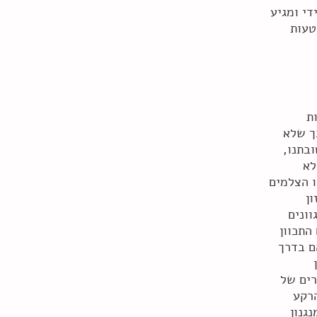
י ומגיע
טעות
ת
כך שלא
בתנו,
לא
ו הצלמים
ן
ונים
התכוון
ם בדרך
רים של
הרקע
גנון