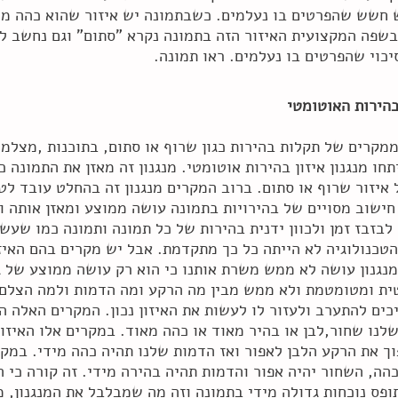
ש חשש שהפרטים בו נעלמים. כשבתמונה יש איזור שהוא כהה מיד
חור בשפה המקצועית האיזור הזה בתמונה נקרא "סתום" וגם נחשב ל
יכוי שהפרטים בו נעלמים. ראו תמונה.
הבהירות האוטומטי
מקרים של תקלות בהירות כגון שרוף או סתום, בתוכנות ,מצלמו
תחו מנגנון איזון בהירות אוטומטי. מנגנון זה מאזן את התמונה 
איזור שרוף או סתום. ברוב המקרים מנגנון זה בהחלט עובד לטו
חישוב מסויים של בהירויות בתמונה עושה ממוצע ומאזן אותה ו
לבזבז זמן ולכוון ידנית בהירות של כל תמונה ותמונה כמו שעש
טכנולוגיה לא הייתה כל כך מתקדמת. אבל יש מקרים בהם האיזו
נגנון עושה לא ממש משרת אותנו כי הוא רק עושה ממוצע של גו
ית ומטומטמת ולא ממש מבין מה הרקע ומה הדמות ולמה הצלם 
יכים להתערב ולעזור לו לעשות את האיזון נכון. המקרים האלה ה
נו שחור,לבן או בהיר מאוד או כהה מאוד. במקרים אלו האיזון
ך את הרקע הלבן לאפור ואז הדמות שלנו תהיה כהה מידי. במק
הה, השחור יהיה אפור והדמות תהיה בהירה מידי. זה קורה כי 
פס נוכחות גדולה מידי בתמונה וזה מה שמבלבל את המנגנון, מנ