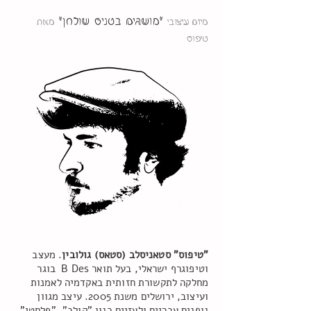
"מושגים בטניס שולחן"
מיזם עיצובי
מאת
טיפוס
"טיפוס" סטאניסלב (סטאס) גולובין
. מעצב
וטיפוגרף ישראלי, בעל תואר B Des בוגר
מחלקה לתקשורת חזותית באקדמיה לאמנות
ועיצוב, ירושלים משנת 2005. עיצב מגוון
גופנים עבריים ולעזיים כגון "קולב", "פלסטי",