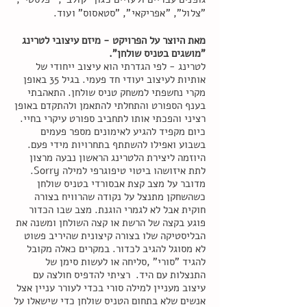
"צלול", "אפריקאי", "סטאסוס" ועוד.
מאת היוצר על הפרויקט - מיזם עיצובי לטרינג
"מושגים בטניס שולחן".
לטרינג - לפי הגדרתי הוא עיצוב ייחודי של
אותיות לעיצוב יעודי חד פעמי. בגיל 35 באופן
מקרי נחשפתי למשחק טניס שולחן. התאהבתי
בענף הספורט והתחלתי להתאמן ולהתקדם באופן
רציני והפכתי אותו לתחביב ספורט עיקרי בחיי.
כיום מקפיד להגיע לאימונים מספר פעמים
בשבוע ואפילו להשתתף בתחרויות מידי פעם.
היוזמה ליצירת הלטרינג הראשון נבעה מרצון
לתת איזושהו ביטוי טיפוגרפי למילה Sorry.
מדובר על מצב קצת אבסורדי בטניס שולחן
כשהשחקן מתנצל על נקודה שהרוויח בצורה
חוקית אבל לא לגמרי הוגנת. מצב שבו הכדור
פוגע בקצה של הרשת או קצה השולחן ומשנה את
הבליסטיקה שלו בצורה קיצונית שהיריב פשוט
לא מסוגל להגיב לכדור. במקרים כאלה מקובל
להגיד "סורי" ,סליחה או לעשות סימן של
התנצלות עם היד. רציתי להדפיס חולצה עם
עיצוב מעניין למילה סורי בכדי לעורר עניין אצל
אנשים שלא בתחום הטניס שולחן כדי שישאלו על